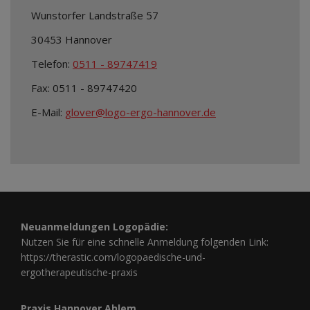
Wunstorfer Landstraße 57
30453 Hannover
Telefon:
0511 - 89747419
Fax: 0511 - 89747420
E-Mail:
glover@logo-ergo-hannover.de
Neuanmeldungen Logopädie:
Nutzen Sie für eine schnelle Anmeldung folgenden Link:
https://therastic.com/logopaedische-und-
ergotherapeutische-praxis
Praxis Hannover Ahlem