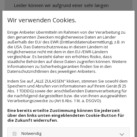
Leider können wir aufgrund einer sehr langen
Warteliste im Moment
keine neuen Patienten
Wir verwenden Cookies.
aufnehmen.
Einige Anbieter übermitteln im Rahmen von der Verarbeitung zu
Wir bitten um ihr Verständnis.
den genannten Zwecken möglicherweise Daten an Länder
außerhalb der EU/ des EWR (Drittlanddatenübermittlung), z.B. in
die USA. Das Datenschutzniveau in diesen Ländern ist
möglicherweise nicht mit dem in den EU-/EWR-Ländern
vergleichbar. Es besteht daher ein erhöhtes Risiko, dass
staatliche Behörden auf diese Daten zugreifen können. Weitere
Informationen zu Sicherheitsgarantien finden Sie in den
TERMINABSAGEN
Datenschutzrichtlinien des jeweiligen Anbieters.
Indem Sie auf „ALLE ZULASSEN" klicken, stimmen Sie sowohl dem
Termine müssen 24 Std. vor dem Stattfinden
Speichern und Abrufen von Informationen auf Ihrem Gerät (§ 25
der Therapie in der jeweiligen Praxis
Abs. 1 TDDDG) sowie der anschließenden Datenverarbeitung für
die nachfolgend dargestellten bzw. die von Ihnen ausgewählten
telefonisch (Nummern rechts bzw. unten)
Verarbeitungszwecke zu (Art 6 Abs. 1 lit. a. DSGVO).
abgesagt werden.
Eine bereits erteilte Zustimmung können Sie jederzeit
über den links unten eingeblendeten Cookie-Button für
Wir akzeptieren keine Absage per E-Mail !!
die Zukunft widerrufen.
Nicht rechtzeitig abgesagte Termine werden
Notwendig