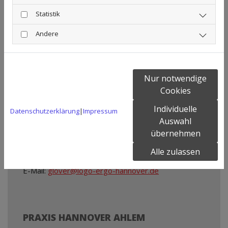
in Rechnung gestellt.
Statistik
Andere
PRAXIS HANNOVER DAVENSTEDT
Nur notwendige
Cookies
Geveker Kamp 58
Individuelle
Datenschutzerklärung
|
Impressum
30453 Hannover
Auswahl
übernehmen
Telefon:
0511 - 70819778
Alle zulassen
Fax: 0511 - 70816055
E-Mail:
glover@logo-ergo-hannover.de
PRAXIS HANNOVER AHLEM