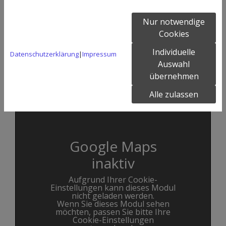
Nur notwendige
Cookies
Individuelle
Datenschutzerklärung
|
Impressum
Auswahl
übernehmen
PRAXIS IN HANNOVER DAVENSTEDT
Alle zulassen
Google Maps
inaktiv
Aufgrund Ihrer Cookie-
Einstellungen kann dieses Modul
nicht geladen werden.
Wenn Sie dieses Modul sehen
möchten, passen Sie bitte Ihre
Cookie-Einstellungen