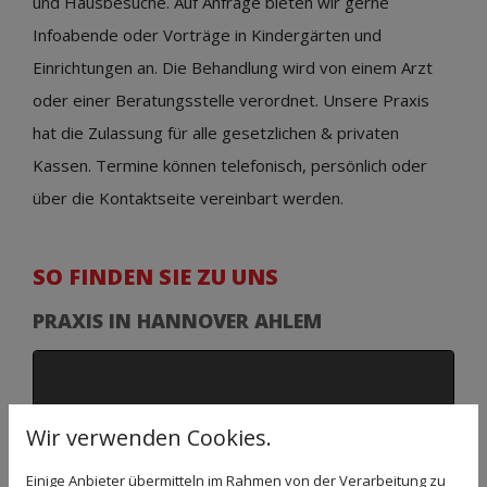
und Hausbesuche. Auf Anfrage bieten wir gerne
Infoabende oder Vorträge in Kindergärten und
Einrichtungen an. Die Behandlung wird von einem Arzt
oder einer Beratungsstelle verordnet. Unsere Praxis
hat die Zulassung für alle gesetzlichen & privaten
Kassen. Termine können telefonisch, persönlich oder
über die Kontaktseite vereinbart werden.
SO FINDEN SIE ZU UNS
PRAXIS IN HANNOVER AHLEM
Google Maps
Wir verwenden Cookies.
inaktiv
Einige Anbieter übermitteln im Rahmen von der Verarbeitung zu