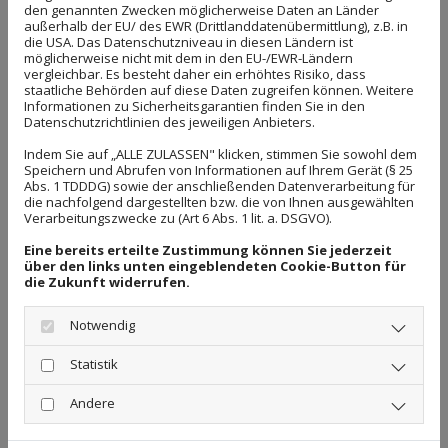
den genannten Zwecken möglicherweise Daten an Länder
Aufgrund Ihrer Cookie-
außerhalb der EU/ des EWR (Drittlanddatenübermittlung), z.B. in
Einstellungen kann dieses Modul
die USA. Das Datenschutzniveau in diesen Ländern ist
nicht geladen werden.
möglicherweise nicht mit dem in den EU-/EWR-Ländern
Wenn Sie dieses Modul sehen
vergleichbar. Es besteht daher ein erhöhtes Risiko, dass
möchten, passen Sie bitte Ihre
staatliche Behörden auf diese Daten zugreifen können. Weitere
Cookie-Einstellungen
Informationen zu Sicherheitsgarantien finden Sie in den
entsprechend an.
Datenschutzrichtlinien des jeweiligen Anbieters.
Cookie Einstellungen
Indem Sie auf „ALLE ZULASSEN" klicken, stimmen Sie sowohl dem
Wunstorfer Landstraße 57
Speichern und Abrufen von Informationen auf Ihrem Gerät (§ 25
Abs. 1 TDDDG) sowie der anschließenden Datenverarbeitung für
die nachfolgend dargestellten bzw. die von Ihnen ausgewählten
30453 Hannover
Verarbeitungszwecke zu (Art 6 Abs. 1 lit. a. DSGVO).
Telefon:
0511 - 89747419
Eine bereits erteilte Zustimmung können Sie jederzeit
über den links unten eingeblendeten Cookie-Button für
Fax: 0511 - 89747420
die Zukunft widerrufen.
Notwendig
Statistik
Andere