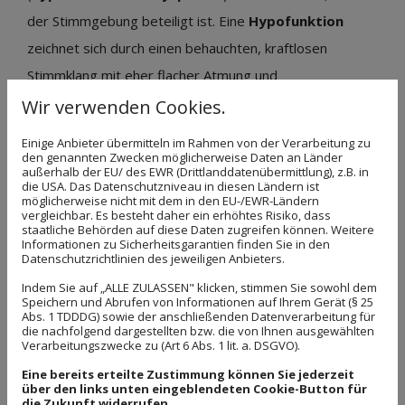
der Stimmgebung beteiligt ist. Eine
Hypofunktion
zeichnet sich durch einen behauchten, kraftlosen
Stimmklang mit eher flacher Atmung und
herabgesetzter Muskelspannung aus. Bei einer
Wir verwenden Cookies.
Hyperfunktion
klingt die Stimme heiser, rau, gepresst
Einige Anbieter übermitteln im Rahmen von der Verarbeitung zu
und angestrengt. Es können Schmerzen und / oder
den genannten Zwecken möglicherweise Daten an Länder
außerhalb der EU/ des EWR (Drittlanddatenübermittlung), z.B. in
Missempfindungen, wie Kloßgefühl, Trockenheit und
die USA. Das Datenschutzniveau in diesen Ländern ist
möglicherweise nicht mit dem in den EU-/EWR-Ländern
Räusperzwang, auftreten.
vergleichbar. Es besteht daher ein erhöhtes Risiko, dass
staatliche Behörden auf diese Daten zugreifen können. Weitere
Anders verhält es sich bei den
organischen
Informationen zu Sicherheitsgarantien finden Sie in den
Datenschutzrichtlinien des jeweiligen Anbieters.
Stimmstörungen
. Bei dieser Form treten
Indem Sie auf „ALLE ZULASSEN" klicken, stimmen Sie sowohl dem
Veränderungen der Stimmlippen auf, die für die
Speichern und Abrufen von Informationen auf Ihrem Gerät (§ 25
Abs. 1 TDDDG) sowie der anschließenden Datenverarbeitung für
Stimmbildung notwendig sind. Häufige Veränderungen
die nachfolgend dargestellten bzw. die von Ihnen ausgewählten
Verarbeitungszwecke zu (Art 6 Abs. 1 lit. a. DSGVO).
sind
Knötchen, Lähmungen der Kehlkopfmuskulatur
Eine bereits erteilte Zustimmung können Sie jederzeit
beispielsweise nach
Schilddrüsenoperation,
über den links unten eingeblendeten Cookie-Button für
die Zukunft widerrufen.
Entzündungen oder Tumore
.